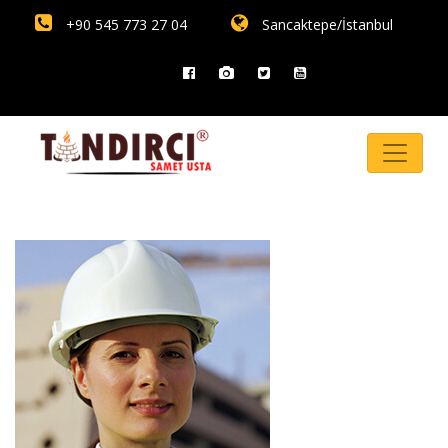
+90 545 773 27 04
Sancaktepe/İstanbul