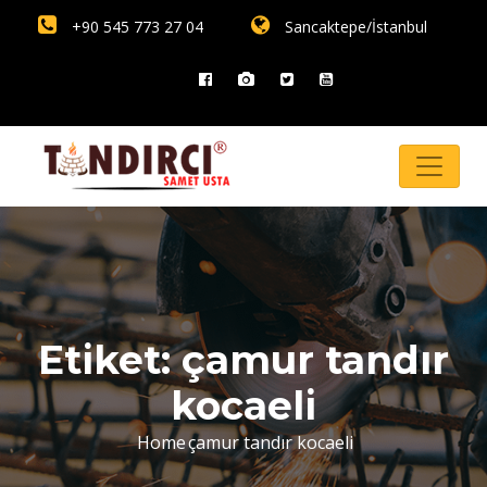
+90 545 773 27 04
Sancaktepe/İstanbul
Etiket:
çamur tandır
kocaeli
Home
çamur tandır kocaeli