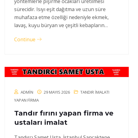
yöntemlerle pişirme ocakları üretilmesi
sürecidir. Isıyı eşit dağıtma ve uzun süre
muhafaza etme özelliği nedeniyle ekmek,
lavaş, kuyu büryan ve çeşitli kebapların…
Continue
ADMIN
29 MAYIS 2026
TANDIR IMALATI
YAPAN FIRMA
Tandır fırını yapan firma ve
ustaları imalat
Tandırcı Samet Usta, İstanbul Sancaktepe