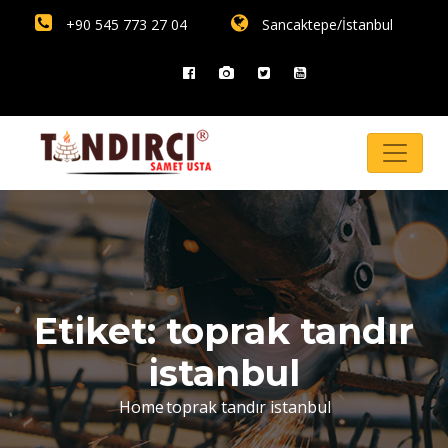
+90 545 773 27 04
Sancaktepe/İstanbul
Etiket:
toprak tandır
istanbul
Home
toprak tandır istanbul