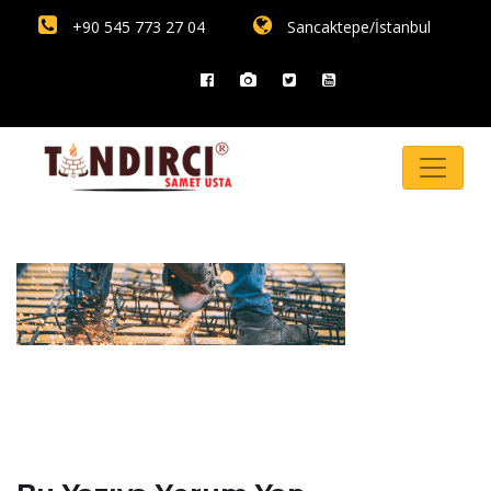
+90 545 773 27 04
Sancaktepe/İstanbul