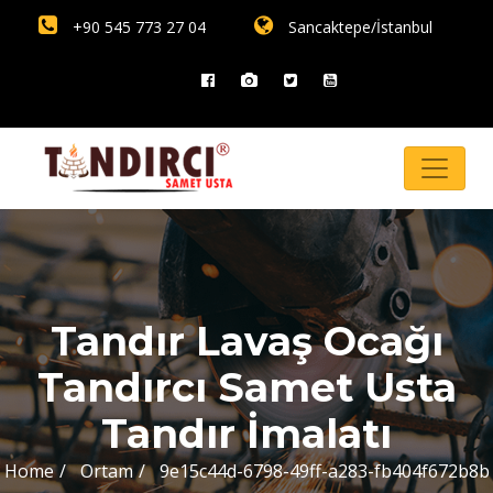
+90 545 773 27 04
Sancaktepe/İstanbul
Tandır Lavaş Ocağı
Tandırcı Samet Usta
Tandır İmalatı
Home
Ortam
9e15c44d-6798-49ff-a283-fb404f672b8b