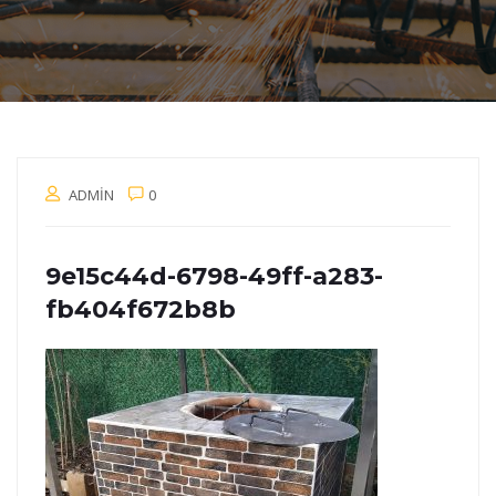
ADMIN
0
9e15c44d-6798-49ff-a283-
fb404f672b8b