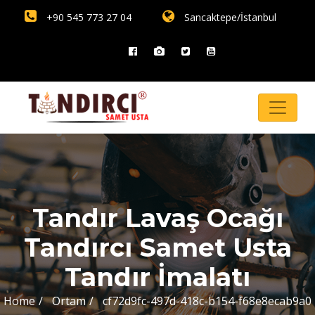
+90 545 773 27 04
Sancaktepe/İstanbul
Tandır Lavaş Ocağı
Tandırcı Samet Usta
Tandır İmalatı
Home
Ortam
cf72d9fc-497d-418c-b154-f68e8ecab9a0