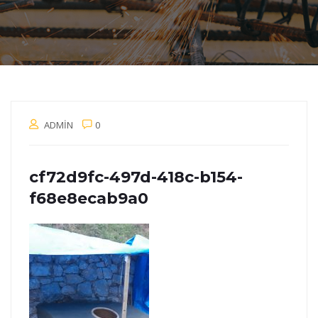
ADMIN
0
cf72d9fc-497d-418c-b154-
f68e8ecab9a0