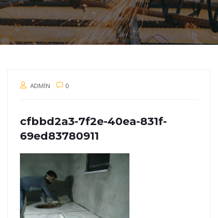
ADMIN
0
cfbbd2a3-7f2e-40ea-831f-
69ed83780911