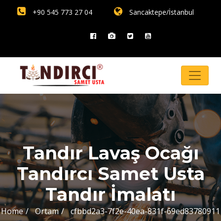
+90 545 773 27 04
Sancaktepe/İstanbul
Tandır Lavaş Ocağı
Tandırcı Samet Usta
Tandır İmalatı
Home
Ortam
cfbbd2a3-7f2e-40ea-831f-69ed83780911