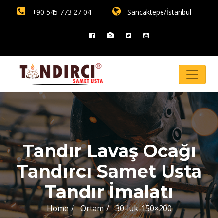
+90 545 773 27 04
Sancaktepe/İstanbul
Tandır Lavaş Ocağı
Tandırcı Samet Usta
Tandır İmalatı
Home
Ortam
30-luk-150×200