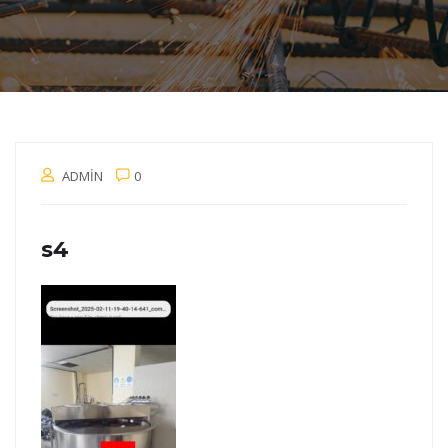
ADMIN
0
s4