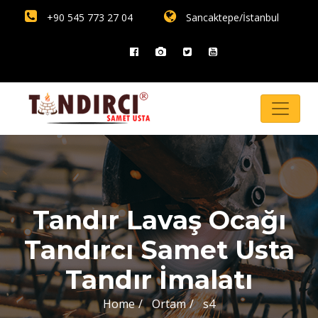
+90 545 773 27 04
Sancaktepe/İstanbul
Tandır Lavaş Ocağı
Tandırcı Samet Usta
Tandır İmalatı
Home
Ortam
s4