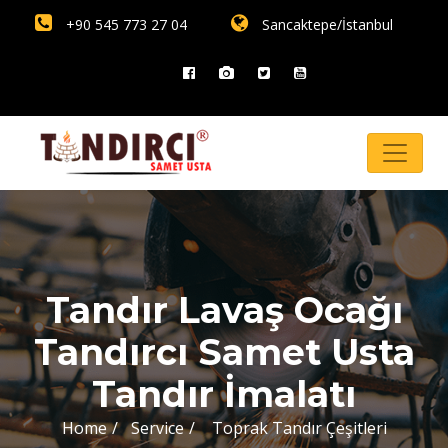
+90 545 773 27 04
Sancaktepe/İstanbul
Tandır Lavaş Ocağı
Tandırcı Samet Usta
Tandır İmalatı
Home
Service
Toprak Tandır Çeşitleri