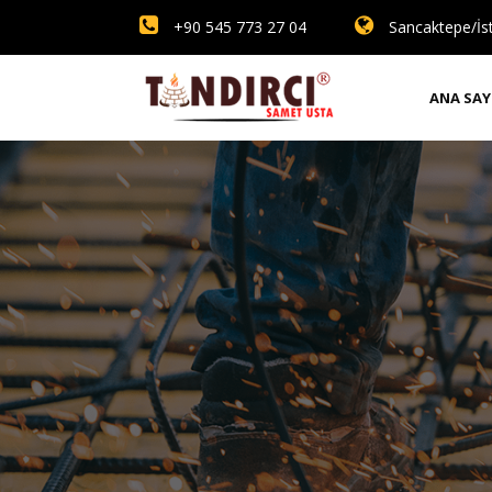
+90 545 773 27 04
Sancaktepe/İs
ANA SAY