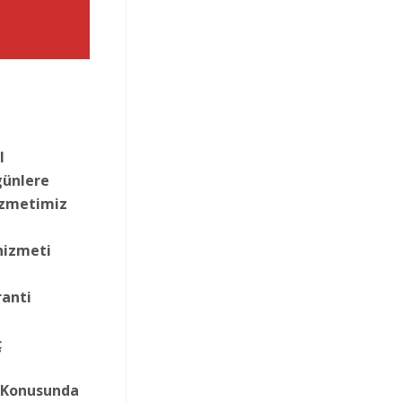
l
günlere
izmetimiz
hizmeti
ranti
ç
a Konusunda