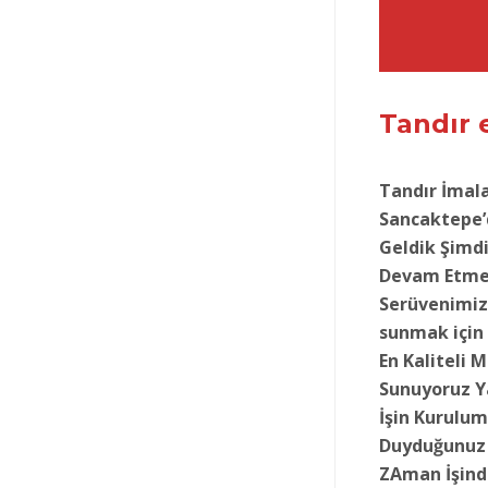
Tandır
Tandır İmala
Sancaktepe’d
Geldik Şimd
Devam Etme
Serüvenimiz 
sunmak için
En Kaliteli 
Sunuyoruz Ya
İşin Kurulum
Duyduğunuz
ZAman İşinde