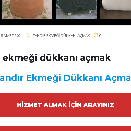
18 MART 2021
TANDIR EKMEĞI DÜKKANI AÇMAK
0
r ekmeği dükkanı açmak
andır Ekmeği Dükkanı Açm
HİZMET ALMAK İÇİN ARAYINIZ