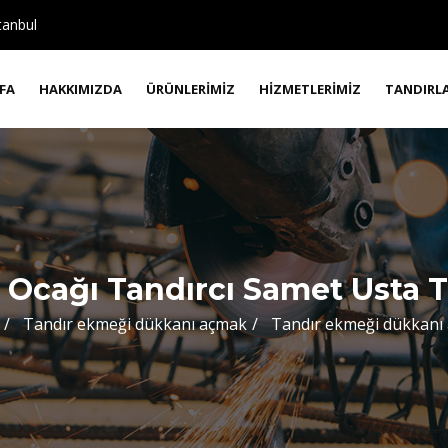
tanbul
FA
HAKKIMIZDA
ÜRÜNLERIMIZ
HIZMETLERIMIZ
TANDIRL
 Ocağı Tandırcı Samet Usta T
Tandır ekmeği dükkanı açmak
Tandır ekmeği dükkanı