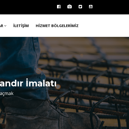
AR
İLETIŞIM
HIZMET BÖLGELERIMIZ
andır İmalatı
 açmak