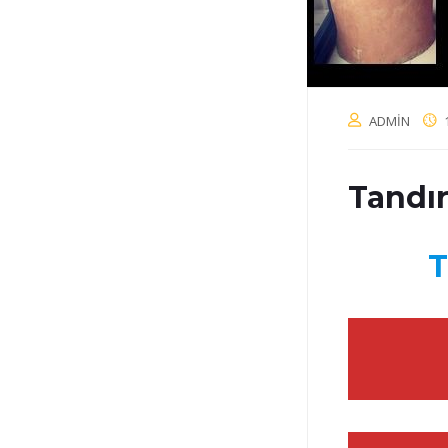
ADMIN
Tandı
T