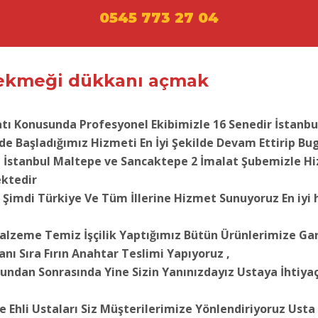
0545 773 27 04
 ekmeği dükkanı açmak
tı Konusunda Profesyonel Ekibimizle 16 Senedir İstanbu
e Başladığımız Hizmeti En İyi Şekilde Devam Ettirip Bu
i İstanbul Maltepe ve Sancaktepe 2 İmalat Şubemizle H
ktedir
Şimdi Türkiye Ve Tüm İllerine Hizmet Sunuyoruz En iyi 
Malzeme Temiz İşçilik Yaptığımız Bütün Ürünlerimize Ga
nı Sıra Fırın Anahtar Teslimi Yapıyoruz ,
undan Sonrasında Yine Sizin Yanınızdayız Ustaya İhtiya
 Ehli Ustaları Siz Müşterilerimize Yönlendiriyoruz Ust