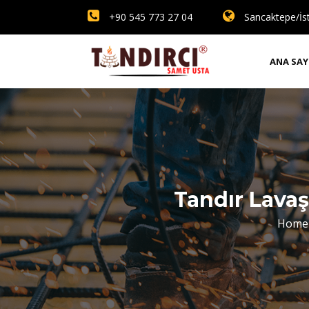
+90 545 773 27 04
Sancaktepe/İs
ANA SAY
Tandır Lavaş
Home