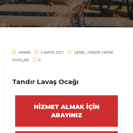
ADMIN
5 MAYIS 2021
GENEL
,
TANDIR YAPIMI
FIYATLARI
0
Tandır Lavaş Ocağı
HİZMET ALMAK İÇİN
ARAYINIZ