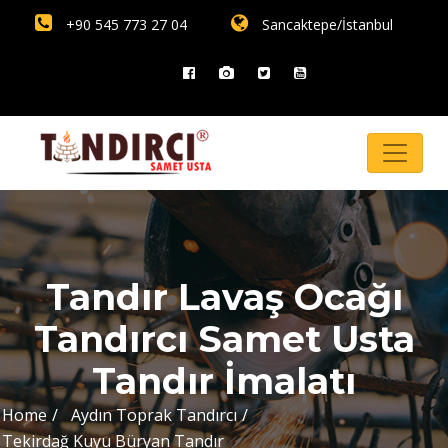
+90 545 773 27 04
Sancaktepe/İstanbul
Tandır Lavaş Ocağı
Tandırcı Samet Usta
Tandır İmalatı
Home
Aydın Toprak Tandırcı
Tekirdağ Kuyu Büryan Tandır