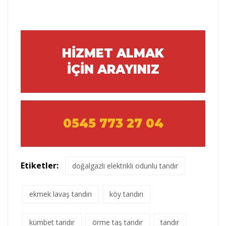
HİZMET ALMAK
İÇİN ARAYINIZ
0545 773 27 04
Etiketler:
doğalgazlı elektrikli odunlu tandır
ekmek lavaş tandırı
köy tandırı
kümbet tandır
örme taş tandır
tandır